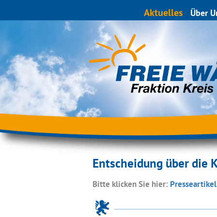
Aktuelles
Über U
Entscheidung über die K
Bitte klicken Sie hier:
Presseartike